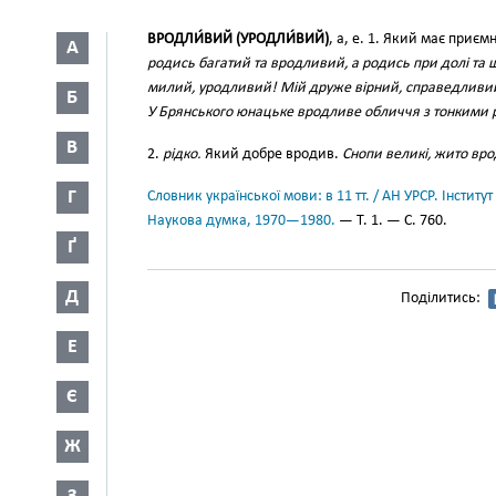
ВРОДЛИ́ВИЙ (УРОДЛИ́ВИЙ)
, а, е. 1. Який має приє
А
родись багатий та вродливий, а родись при долі та
милий, уродливий! Мій друже вірний, справедливи
Б
У Брянського юнацьке вродливе обличчя з тонкими
В
2.
рідко.
Який добре вродив.
Снопи великі, жито вр
Г
Словник української мови: в 11 тт. / АН УРСР. Інститут
Наукова думка, 1970—1980.
— Т. 1. — С. 760.
Ґ
Д
Поділитись:
Е
Є
Ж