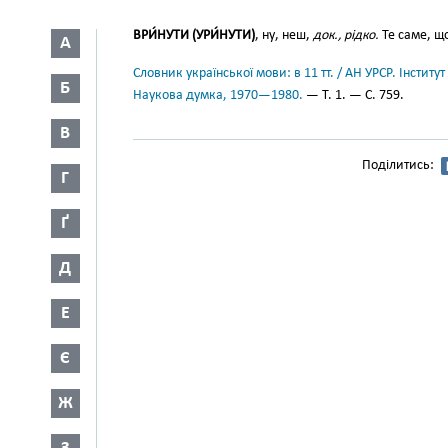
ВРИ́НУТИ (УРИ́НУТИ)
, ну, неш,
док., рідко.
Те саме, щ
А
Словник української мови: в 11 тт. / АН УРСР. Інститут
Б
Наукова думка, 1970—1980.
— Т. 1. — С. 759.
В
Поділитись:
Г
Ґ
Д
Е
Є
Ж