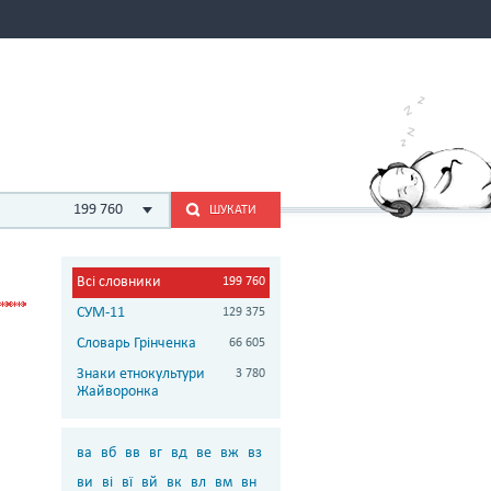
199 760
ШУКАТИ
Всі словники
199 760
СУМ-11
129 375
Словарь Грінченка
66 605
Знаки етнокультури
3 780
Жайворонка
ва
вб
вв
вг
вд
ве
вж
вз
ви
ві
вї
вй
вк
вл
вм
вн