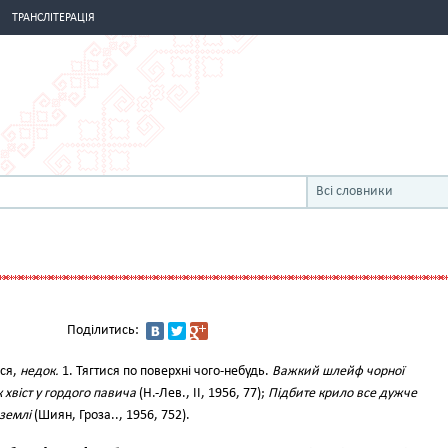
ТРАНСЛІТЕРАЦІЯ
Всі словники
Поділитись:
шся,
недок.
1. Тягтися по поверхні чого-небудь.
Важкий шлейф чорної
к хвіст у гордого павича
(Н.-Лев., II, 1956, 77);
Підбите крило все дужче
землі
(Шиян, Гроза.., 1956, 752).