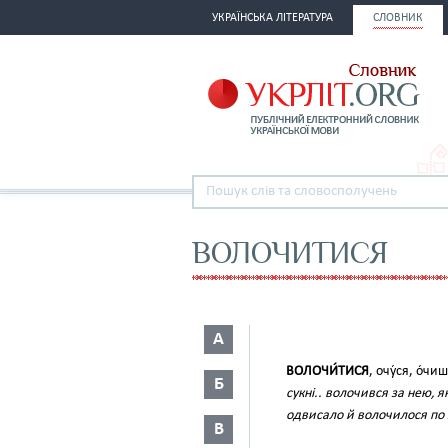
УКРАЇНСЬКА ЛІТЕРАТУРА
СЛОВНИК
ВОЛОЧИТИСЯ
А
ВОЛОЧИ́ТИСЯ
, очу́ся, о́чи
Б
сукні.. волочився за нею, я
одвисало й волочилося по 
В