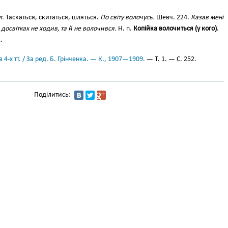
л.
Таскаться, скитаться, шляться.
По світу волочусь.
Шевч. 224.
Казав мені
 досвітках не ходив, та й не волочився.
Н. п.
Копійка волочиться (у кого)
.
.
 4-х тт. / За ред. Б. Грінченка. — К., 1907—1909.
— Т. 1. — С. 252.
Поділитись: