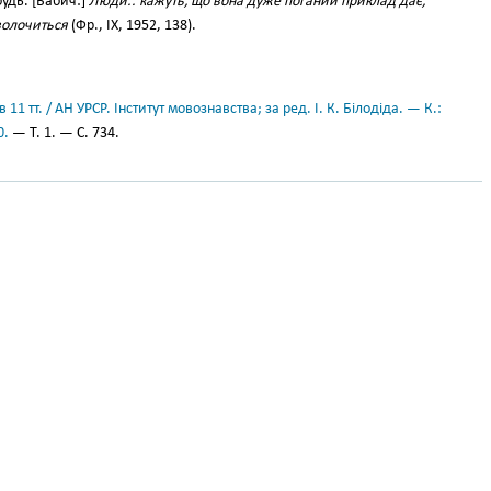
удь. [Бабич:]
Люди.. кажуть, що вона дуже поганий приклад дає,
волочиться
(Фр., IX, 1952, 138).
11 тт. / АН УРСР. Інститут мовознавства; за ред. І. К. Білодіда. — К.:
0.
— Т. 1. — С. 734.