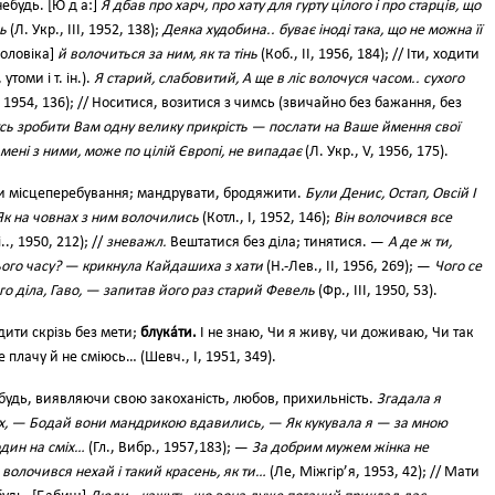
небудь. [Ю д а:]
Я дбав про харч, про хату для гурту цілого і про старців, що
ь
(Л. Укр., III, 1952, 138);
Деяка худобина.. буває іноді така, що не можна її
оловіка]
й волочиться за ним, як та тінь
(Коб., II, 1956, 184); // Іти, ходити
утоми і т. ін.).
Я старий, слабовитий, А ще в ліс волочуся часом.. сухого
I, 1954, 136); // Носитися, возитися з чимсь (звичайно без бажання, без
ь зробити Вам одну велику прикрість — послати на Ваше ймення свої
 мені з ними, може по цілій Європі, не випадає
(Л. Укр., V, 1956, 175).
и місцеперебування; мандрувати, бродяжити.
Були Денис, Остап, Овсій І
 Як на човнах з ним волочились
(Котл., І, 1952, 146);
Він волочився все
.., 1950, 212); //
зневажл.
Вештатися без діла; тинятися. —
А де ж ти,
ого часу? — крикнула Кайдашиха з хати
(Н.-Лев., II, 1956, 269); —
Чого се
го діла, Гаво, — запитав його раз старий Февель
(Фр., III, 1950, 53).
ити скрізь без мети;
блука́ти.
І не знаю, Чи я живу, чи доживаю, Чи так
е плачу й не сміюсь… (Шевч., І, 1951, 349).
будь, виявляючи свою закоханість, любов, прихильність.
Згадала я
их, — Бодай вони мандрикою вдавились, — Як кукувала я — за мною
один на сміх…
(Гл., Вибр., 1957,183); —
За добрим мужем жінка не
 волочився нехай і такий красень, як ти…
(Ле, Міжгір’я, 1953, 42); // Мати