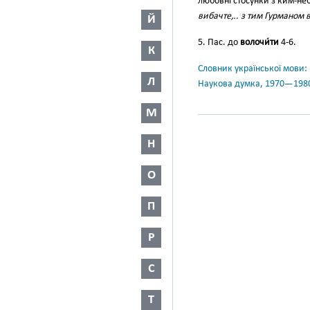
любовні стосунки з ким-неб
вибачте,.. з тим Гурманом 
Й
5. Пас. до
волочи́ти
4-6.
К
Словник української мови: в 
Л
Наукова думка, 1970—198
М
Н
О
П
Р
С
Т