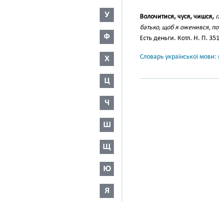
У
Волочитися, чуся, чишся,
г
батько, щоб я оженився, по
Ф
Есть деньги. Котл. Н. П. 351
Словарь української мови: в
Х
Ц
Ч
Ш
Щ
Ю
Я