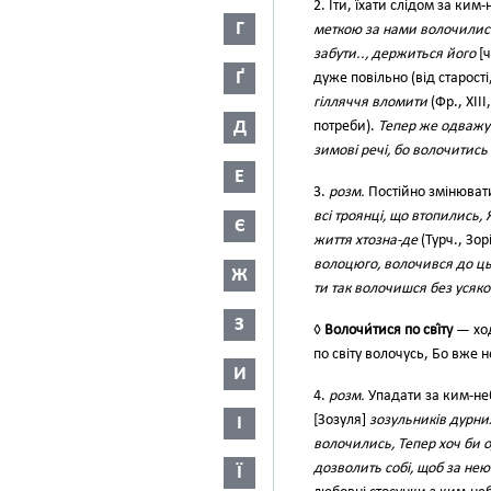
2. Іти, їхати слідом за ким-
Г
меткою за нами волочилис
забути.., держиться його
[ч
Ґ
дуже повільно (від старості, 
гілляччя вломити
(Фр., XII
Д
потреби).
Тепер же одважус
зимові речі, бо волочитись
Е
3.
розм.
Постійно змінюват
всі троянці, що втопились,
Є
життя хтозна-де
(Турч., Зорі
волоцюго, волочився до ць
Ж
ти так волочишся без усяко
З
◊
Волочи́тися по сві́ту
— ход
по світу волочусь, Бо вже н
И
4.
розм.
Упадати за ким-не
[Зозуля]
зозульників дурн
І
волочились, Тепер хоч би 
дозволить собі, щоб за нею
Ї