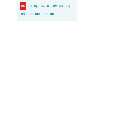
во
вп
вр
вс
вт
ву
вх
вц
вч
вш
вщ
вю
вя