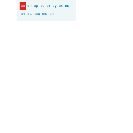
во
вп
вр
вс
вт
ву
вх
вц
вч
вш
вщ
вю
вя