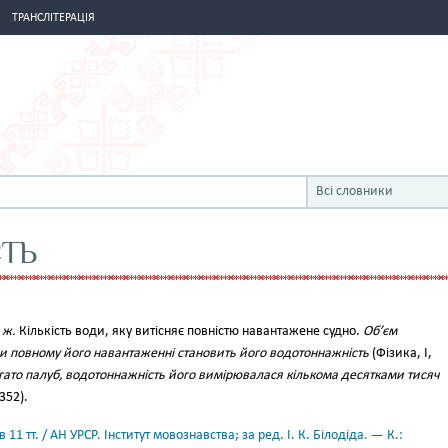
ТРАНСЛІТЕРАЦІЯ
Всі словники
ТЬ
,
ж.
Кількість води, яку витісняє повністю навантажене судно.
Об’єм
ри повному його навантаженні становить його водотоннажність
(Фізика, І,
гато палуб, водотоннажність його вимірювалася кількома десятками тисяч
352).
11 тт. / АН УРСР. Інститут мовознавства; за ред. І. К. Білодіда. — К.: