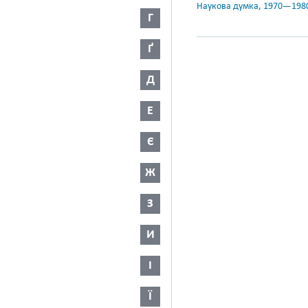
Наукова думка, 1970—198
Г
Ґ
Д
Е
Є
Ж
З
И
І
Ї