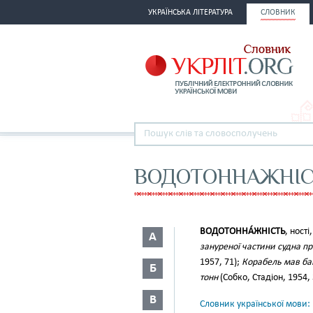
УКРАЇНСЬКА ЛІТЕРАТУРА
СЛОВНИК
ВОДОТОННАЖНІС
ВОДОТОННА́ЖНІСТЬ
, ності
А
зануреної частини судна п
1957, 71);
Корабель мав ба
Б
тонн
(Собко, Стадіон, 1954, 
В
Словник української мови: в 