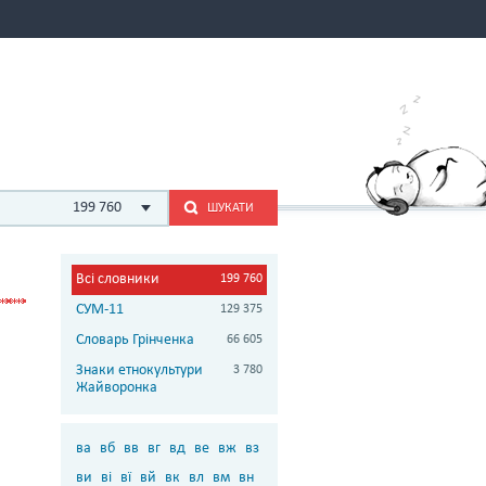
199 760
ШУКАТИ
Всі словники
199 760
СУМ-11
129 375
Словарь Грінченка
66 605
Знаки етнокультури
3 780
Жайворонка
ва
вб
вв
вг
вд
ве
вж
вз
ви
ві
вї
вй
вк
вл
вм
вн