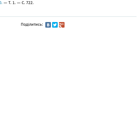
0.
— Т. 1. — С. 722.
Поділитись: