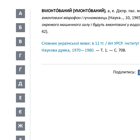
ВМОНТО́ВАНИЙ (УМОНТО́ВАНИЙ)
, а, е. Дієпр. пас. 
А
вмонтовані мікрофон і гучномовець
(Наука.., 10, 1965
окремого машинного залу і будуть вмонтовані у водоз
Б
42).
В
Словник української мови: в 11 тт. / АН УРСР. Інститут
Наукова думка, 1970—1980.
— Т. 1. — С. 708.
Г
Ґ
Поділитись:
Д
Е
Є
Ж