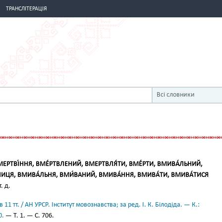
ТРАНСЛІТЕРАЦІЯ
Всі словники
МЕРТВІ́ННЯ, ВМЕ́РТВЛЕНИЙ, ВМЕРТВЛЯ́ТИ, ВМЕ́РТИ, ВМИВА́ЛЬНИЙ,
ИЦЯ, ВМИВА́ЛЬНЯ, ВМИ́ВАНИЙ, ВМИВА́ННЯ, ВМИВА́ТИ, ВМИВА́ТИСЯ
т. д.
11 тт. / АН УРСР. Інститут мовознавства; за ред. І. К. Білодіда. — К.:
0.
— Т. 1. — С. 706.