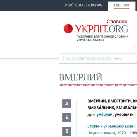
УКРАЇНСЬКА ЛІТЕРАТУРА
СЛОВНИК
ВМЕРЛИЙ
ВМЕ́РЛИЙ, ВМЕРТВИ́ТИ, В
А
ВМИВА́ЛЬНИК, ВМИВА́ЛЬН
див.
уме́рлий
, умертви́ти
і 
Б
Словник української мови: в 
В
Наукова думка, 1970—198