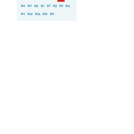
во
вп
вр
вс
вт
ву
вх
вц
вч
вш
вщ
вю
вя