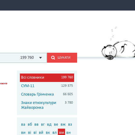
199 760
ШУКАТИ
Всі словники
199 760
СУМ-11
129 375
Словарь Грінченка
66 605
Знаки етнокультури
3 780
Жайворонка
ва
вб
вв
вг
вд
ве
вж
вз
ви
ві
вї
вй
вк
вл
вм
вн