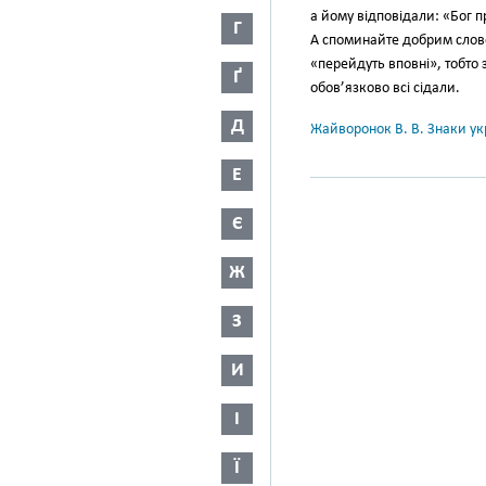
а йому відповідали: «Бог п
Г
А споминайте добрим слов
«перейдуть вповні», тоб­то
Ґ
обов’язково всі сідали.
Д
Жайворонок В. В. Знаки укр
Е
Є
Ж
З
И
І
Ї