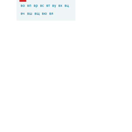
во
вп
вр
вс
вт
ву
вх
вц
вч
вш
вщ
вю
вя