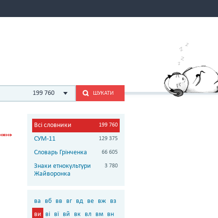
199 760
ШУКАТИ
Всі словники
199 760
СУМ-11
129 375
Словарь Грінченка
66 605
Знаки етнокультури
3 780
Жайворонка
ва
вб
вв
вг
вд
ве
вж
вз
ви
ві
вї
вй
вк
вл
вм
вн