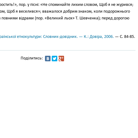
ростить!», пор. у пісні: «Не спо­минайте лихим словом, Щоб я не журився;
ом, Щоб я веселився»; вважа­лося добрим знаком, коли подо­рожнього
 з повними відрами (пор. «Вели­кий льох» Т. Шевченка); перед до­рогою
аїнської етнокультури: Словник-довідник. — К.: Довіра, 2006.
— С. 84-85.
Поділитись: