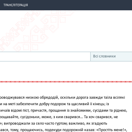
ТРАНСЛІТЕРАЦІЯ
Всі словники
ово­джувався низкою обрядодій, оскіль­ки дорога завжди таїла всілякі
 на меті забезпечити добру подорож та щасливий її кінець; із
ичаїв відомі піст, причастя, прощання із знайоми­ми, сусідами та ріднею,
«Прощавайте, сусі­доньки, може, з ким сварився… Та хоч сварився, не
»; випроводжали за село часто гуртом; важливо, як згаду­ють
ав­ся, тому, прощаючись, подекуди подорожній казав: «Простіть ме­не!»,