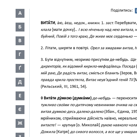
Поділитись:
А
ВИТА́ТИ
, а́ю, а́єш,
недок., книжн.
1.
заст.
Перебувати,
Б
клала
[мати дочку]..
І всю ніченьку над нею витала, н
буйний, Повій з того краю, Де живе моє серденько 
В
2. Літати, ширяти в повітрі.
Орел за хмарами витав, Н
Г
3. Бути відчутним, незримо присутнім де-небудь.
Ще 
директорів, як відомий кирило-мефодіївець Посяда
(
Ґ
мій раю, Де радість витає, сміється блакить
(Зеров, В
правда крила простягла, Витає неув’ядний геній Тії
[М
Д
(Рильський, III, 1961, 54).
Е
◊ Вита́ти ду́мкою (думка́ми)
де-небудь —
переносити
тужливо своїми по-дитячому невинними очима на смуж
Є
витав думкою десь далеко-далеко
(Збан., Єдина, 195
мрійником, сприймаючи дійсність наївно, нереальн
Ж
витаєте! — крутнув
[о. Миколай]
рукою навколо чола 
Дожила
[Катря]
до сивого волосся, а все ще у хмарах