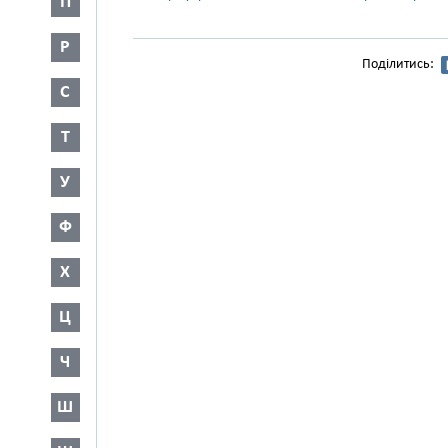
П
Р
Поділитись:
С
Т
У
Ф
Х
Ц
Ч
Ш