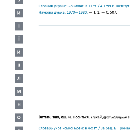
З
Словник української мови: в 11 тт. / АН УРСР. Інститут
И
Наукова думка, 1970—1980.
— Т. 1. — С. 507.
І
Ї
Й
К
Л
М
Н
О
Витати, таю, єш,
гл.
Носиться.
Нехай душі козацькії в
Словарь української мови: в 4-х тт. / За ред. Б. Грін