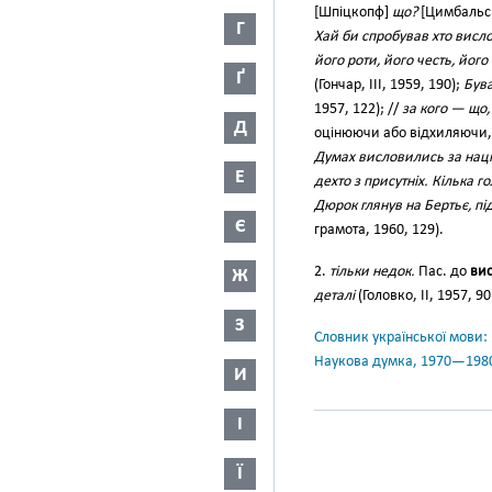
[Шпіцкопф]
що?
[Цимбальс
Г
Хай би спробував хто висло
його роти, його честь, його
Ґ
(Гончар, III, 1959, 190);
Бува
1957, 122); //
за кого — що,
Д
оцінюючи або відхиляючи,
Думах висловились за націо
Е
дехто з присутніх. Кілька г
Дюрок глянув на Бертьє, п
Є
грамота, 1960, 129).
2.
тільки недок.
Пас. до
вис
Ж
деталі
(Головко, II, 1957, 90
З
Словник української мови: в 
Наукова думка, 1970—198
И
І
Ї