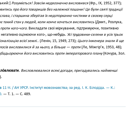
ький:]
Розуміється! Зовсім недвозначно висловився
(Фр., IX, 1952, 377);
витись про його товаришів без належної пошани! Це були святі традиції
 слава, і старшина зберігав їх недоторканно чистими в своєму серці
є такий стан у людей, коли конче хочеться висловитись
(Дмит., Розлука,
 проти кого-чого.
Викладати свої міркування, підтримуючи, позитивно
 негативно оцінюючи кого-, що-небудь.
Усі трудовики-селяни в усіх трьох
налізацію всієї землі..
(Ленін, 15, 1949, 273);
Цього інженера знали й ще
олосів висловилися й за нього, а більше — проти
(Ле, Міжгір’я, 1953, 48);
ідбадьорюючи його висловитись проти імператорового плану
(Кочура, Зол.
ло́влювати
.
Висловлювалися всякі догади, пригадувались найменші
).
11 тт. / АН УРСР. Інститут мовознавства; за ред. І. К. Білодіда. — К.:
0.
— Т. 1. — С. 489.