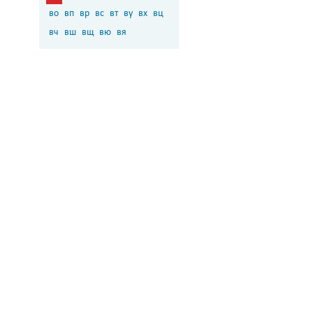
во
вп
вр
вс
вт
ву
вх
вц
вч
вш
вщ
вю
вя