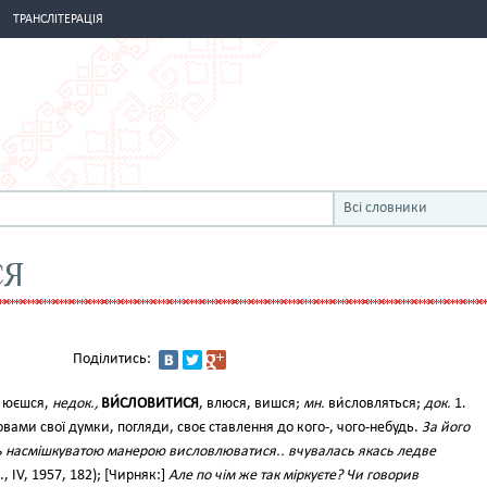
ТРАНСЛІТЕРАЦІЯ
Всі словники
СЯ
Поділитись:
, юєшся,
недок.,
ВИ́СЛОВИТИСЯ
, влюся, вишся;
мн.
ви́словляться;
док.
1.
вами свої думки, погляди, своє ставлення до кого-, чого-небудь.
За його
ть насмішкуватою манерою висловлюватися.. вчувалась якась ледве
, IV, 1957, 182); [Чирняк:]
Але по чім же так міркуєте? Чи говорив