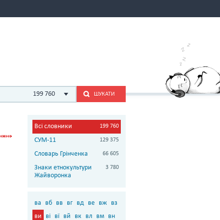
199 760
ШУКАТИ
Всі словники
199 760
СУМ-11
129 375
Словарь Грінченка
66 605
Знаки етнокультури
3 780
Жайворонка
ва
вб
вв
вг
вд
ве
вж
вз
ви
ві
вї
вй
вк
вл
вм
вн