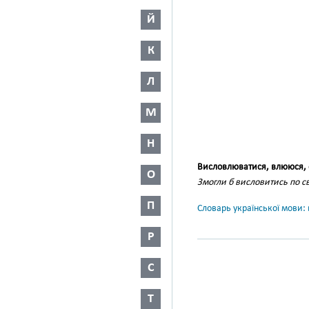
Й
К
Л
М
Н
Висловлюватися, влююся, 
О
Змогли б висловитись по св
П
Словарь української мови: в
Р
С
Т