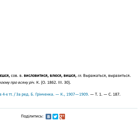
єшся,
сов. в.
висловитися, влюся, вишся,
гл.
Выражаться, выразиться.
оєму про всяку річ.
К. (О. 1862. ІІІ. 30).
 4-х тт. / За ред. Б. Грінченка. — К., 1907—1909.
— Т. 1. — С. 187.
Поділитись: