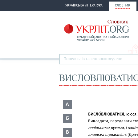
УКРАЇНСЬКА ЛІТЕРАТУРА
СЛОВНИК
ВИСЛОВЛЮВАТИ
А
ВИСЛО́ВЛЮВАТИСЯ
, ююся
Б
Викладати, передавати сло
повільними рухами, і наві
В
вловима стриманість
(Донч.