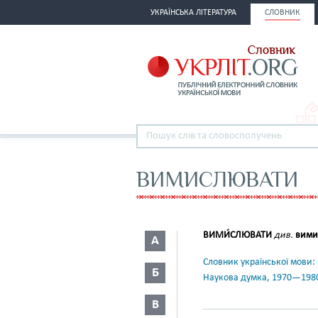
УКРАЇНСЬКА ЛІТЕРАТУРА
СЛОВНИК
ВИМИСЛЮВАТИ
ВИМИ́СЛЮВАТИ
див.
вими
А
Словник української мови: в 
Б
Наукова думка, 1970—198
В