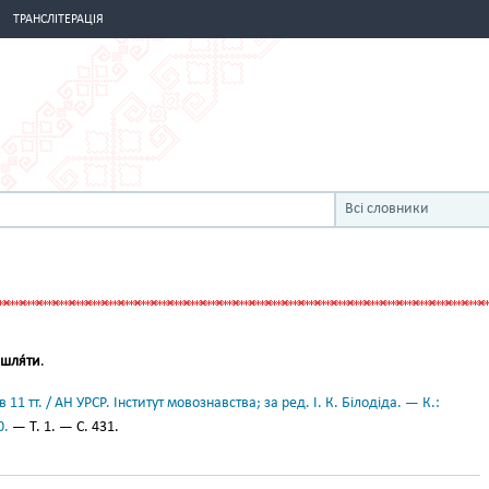
ТРАНСЛІТЕРАЦІЯ
Всі словники
шля́ти
.
11 тт. / АН УРСР. Інститут мовознавства; за ред. І. К. Білодіда. — К.:
0.
— Т. 1. — С. 431.