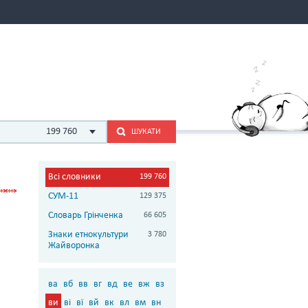
199 760
ШУКАТИ
Всі словники
199 760
СУМ-11
129 375
Словарь Грінченка
66 605
Знаки етнокультури
3 780
Жайворонка
ва
вб
вв
вг
вд
ве
вж
вз
ви
ві
вї
вй
вк
вл
вм
вн