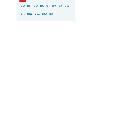
во
вп
вр
вс
вт
ву
вх
вц
вч
вш
вщ
вю
вя