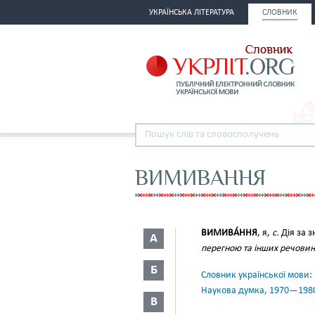
УКРАЇНСЬКА ЛІТЕРАТУРА
СЛОВНИК
ВИМИВАННЯ
ВИМИВА́ННЯ
, я,
с.
Дія за з
А
перегною та інших речовин 
Б
Словник української мови: в 
Наукова думка, 1970—198
В