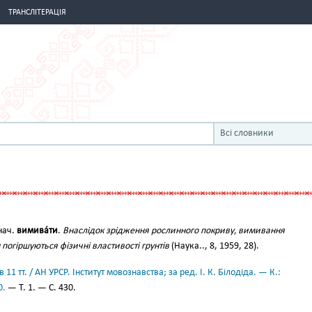
ТРАНСЛІТЕРАЦІЯ
Всі словники
нач.
вимива́ти
.
Внаслідок зрідження рослинного покриву, вимивання
погіршуються фізичні властивості грунтів
(Наука.., 8, 1959, 28).
11 тт. / АН УРСР. Інститут мовознавства; за ред. І. К. Білодіда. — К.:
0.
— Т. 1. — С. 430.