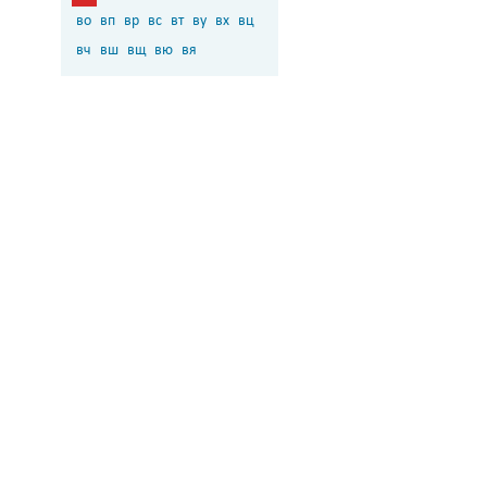
во
вп
вр
вс
вт
ву
вх
вц
вч
вш
вщ
вю
вя