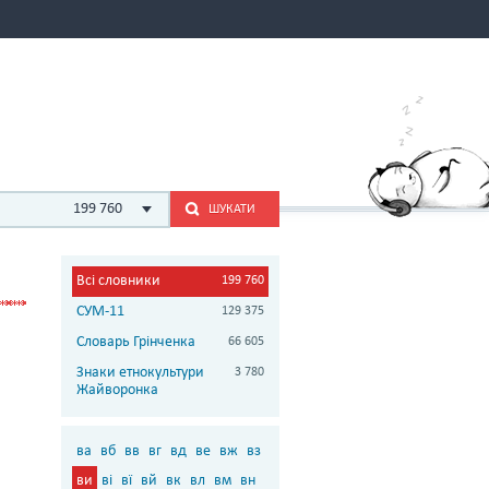
199 760
ШУКАТИ
Всі словники
199 760
СУМ-11
129 375
Словарь Грінченка
66 605
Знаки етнокультури
3 780
Жайворонка
ва
вб
вв
вг
вд
ве
вж
вз
ви
ві
вї
вй
вк
вл
вм
вн