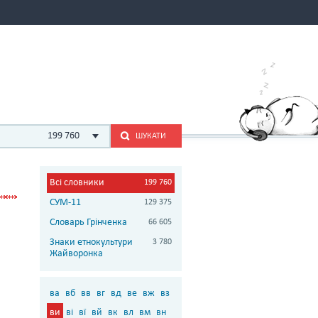
199 760
ШУКАТИ
Всі словники
199 760
СУМ-11
129 375
Словарь Грінченка
66 605
Знаки етнокультури
3 780
Жайворонка
ва
вб
вв
вг
вд
ве
вж
вз
ви
ві
вї
вй
вк
вл
вм
вн