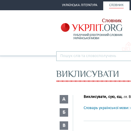
УКРАЇНСЬКА ЛІТЕРАТУРА
СЛОВНИК
ВИКЛИСУВАТИ
Виклисувати, сую, єш,
гл.
В
А
Словарь української мови: в
Б
В