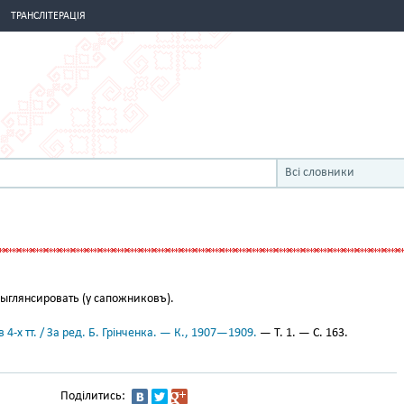
ТРАНСЛІТЕРАЦІЯ
Всі словники
ыглянсировать (у сапожниковъ).
 4-х тт. / За ред. Б. Грінченка. — К., 1907—1909.
— Т. 1. — С. 163.
Поділитись: