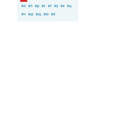
во
вп
вр
вс
вт
ву
вх
вц
вч
вш
вщ
вю
вя