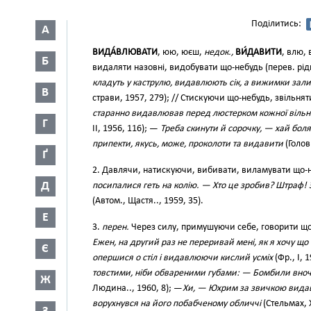
Поділитись:
А
ВИДА́ВЛЮВАТИ
, юю, юєш,
недок.,
ВИ́ДАВИТИ
, влю,
Б
видаляти назовні, видобувати що-небудь (перев. рід
кладуть у каструлю, видавлюють сік, а вижимки зал
В
страви, 1957, 279); // Стискуючи що-небудь, звільняти 
старанно видавлював перед люстерком кожної вільно
Г
II, 1956, 116); —
Треба скинути й сорочку, — хай боля
припекти, якусь, може, проколоти та видавити
(Головк
Ґ
2. Давлячи, натискуючи, вибивати, виламувати що-
Д
посипалися геть на колію. — Хто це зробив? Штраф!
(Автом., Щастя.., 1959, 35).
Е
3.
перен.
Через силу, примушуючи себе, говорити що
Ежен, на другий раз не переривай мені, як я хочу що
Є
опершися о стіл і видавлюючи кислий усміх
(Фр., І, 
товстими, ніби обвареними губами: — Бомбили вночі 
Ж
Людина.., 1960, 8); —
Хи, — Юхрим за звичкою видави
ворухнувся на його побабченому обличчі
(Стельмах, Х