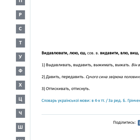
П
Р
С
Т
Видавлювати, люю, єш,
сов. в.
видавити, влю, виш,
У
1) Выдавливать, выдавить, выжимать, выжать.
Він 
Ф
2) Давить, передавить.
Сучого сина звірюка половин
Х
3) Оттискивать, оттиснуть.
Ц
Словарь української мови: в 4-х тт. / За ред. Б. Грін
Ч
Поділитись:
Ш