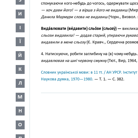
З
спонукаючи кого-небудь до чогось, одержувати щос
— хоч дави його! — а вірша з його не видавиш
(Мирн
И
Данила Мармури слова не видавиш
(Чорн., Визвол. 
І
Вида́влювати (ви́давити) сльо́зи (сльозу́) —
виклика
сльози видавила! — додав старий, утираючи рукаво
Ї
видавили в мене сльозу
(Є. Кравч., Сердечна розмов
4. Натискуючи, робити заглибину на (в) чому-небудь
Й
видавлював на шиї червону смужку
(Тют., Вир, 1964,
К
Словник української мови: в 11 тт. / АН УРСР. Інститут
Наукова думка, 1970—1980.
— Т. 1. — С. 382.
Л
М
Н
О