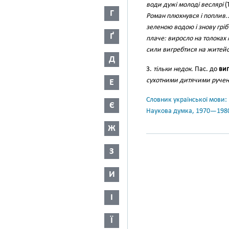
води дужі молоді веслярі
(
Г
Роман плюхнувся і поплив.
зеленою водою і знову гріб
Ґ
плаче: виросло на толоках 
сили вигребтися на житей
Д
3.
тільки недок.
Пас. до
виг
сухотними дитячими рученя
Е
Словник української мови: в 
Є
Наукова думка, 1970—198
Ж
З
И
І
Ї