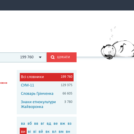
199 760
ШУКАТИ
Всі словники
199 760
СУМ-11
129 375
Словарь Грінченка
66 605
Знаки етнокультури
3 780
Жайворонка
ва
вб
вв
вг
вд
ве
вж
вз
ви
ві
вї
вй
вк
вл
вм
вн