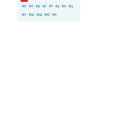
во
вп
вр
вс
вт
ву
вх
вц
вч
вш
вщ
вю
вя