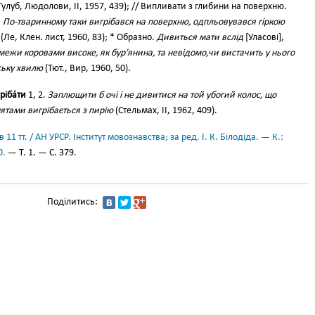
Тулуб, Людолови, II, 1957, 439); // Випливати з глибини на поверхню.
. По-тваринному таки вигрібався на поверхню, одпльовувався гіркою
(Ле, Клен. лист, 1960, 83); * Образно.
Дивиться мати вслід
[Уласові],
межи коровами високе, як бур’янина, та невідомо,чи вистачить у нього
ську хвилю
(Тют., Вир, 1960, 50).
ріба́ти
1, 2.
Заплющити б очі і не дивитися на той убогий колос, що
тами вигрібається з пирію
(Стельмах, II, 1962, 409).
11 тт. / АН УРСР. Інститут мовознавства; за ред. І. К. Білодіда. — К.:
0.
— Т. 1. — С. 379.
Поділитись: