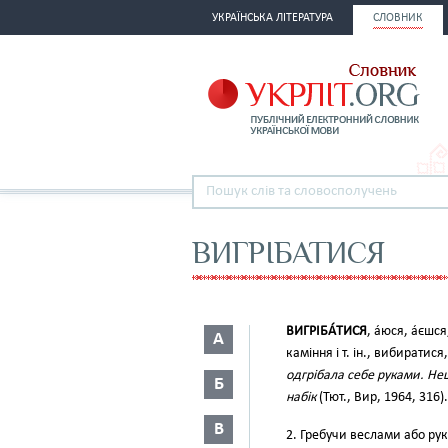
УКРАЇНСЬКА ЛІТЕРАТУРА
СЛОВНИК
ВИГРІБАТИСЯ
ВИГРІБА́ТИСЯ
, а́юся, а́єшс
А
каміння і т. ін., вибиратися
одгрібала себе руками. Нещ
Б
набік
(Тют., Вир, 1964, 316).
В
2. Гребучи веслами або ру