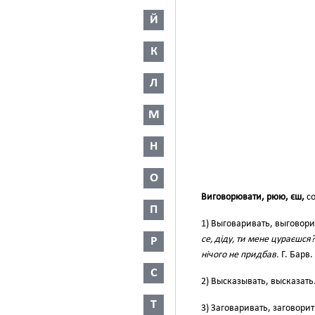
Й
К
Л
М
Н
О
Виговорювати, рюю, єш,
со
П
1) Выговаривать, выговори
се, діду, ти мене цураєшся?
Р
нічого не придбав.
Г. Барв.
С
2) Высказывать, высказать
Т
3) Заговаривать, заговорить