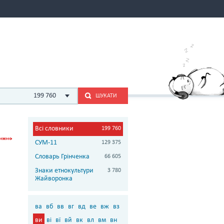
199 760
ШУКАТИ
Всі словники
199 760
СУМ-11
129 375
Словарь Грінченка
66 605
Знаки етнокультури
3 780
Жайворонка
ва
вб
вв
вг
вд
ве
вж
вз
ви
ві
вї
вй
вк
вл
вм
вн