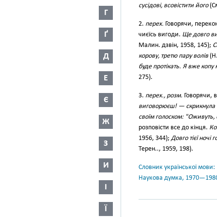
сусідові, всовістити його
(С
Г
2.
перех.
Говорячи, перекон
Ґ
чиєїсь вигоди.
Ще довго в
Малин. дзвін, 1958, 145);
С
Д
корову, третю пару волів
(Н.
буде протікать. Я вже копу 
Е
275).
3.
перех., розм.
Говорячи, 
Є
виговорюєш! — скрикнула 
своїм голоском: "Оживуть, 
Ж
розповісти все до кінця.
Ко
1956, 344);
Довго тієї ночі
З
Терен.., 1959, 198).
И
Словник української мови: в 
Наукова думка, 1970—198
І
Ї