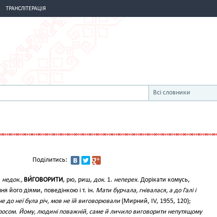
ТРАНСЛІТЕРАЦІЯ
Всі словники
Поділитись:
,
недок.,
ВИ́ГОВОРИТИ
, рю, риш,
док.
1.
неперех.
Дорікати комусь,
 його діями, поведінкою і т. ін.
Мати бурчала, гнівалася, а до Галі і
не до неї була річ, мов не їй виговорювали
(Мирний, IV, 1955, 120);
росом. Йому, людині поважній, саме й личило виговорити непутящому