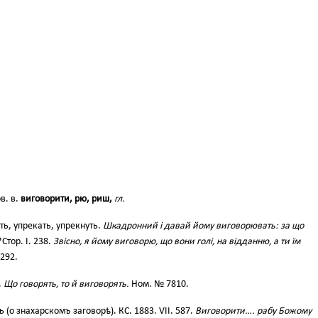
в. в.
виговорити, рю, риш,
гл.
ть, упрекать, упрекнуть.
Шкадронний і давай йому виговорювать: за що
Стор. І. 238.
Звісно, я йому виговорю, що вони голі, на відданню, а ти їм
 292.
.
Що говорять, то й виговорять.
Ном. № 7810.
 (о знахарскомъ заговорѣ). КС. 1883. VII. 587.
Виговорити…. рабу Божому