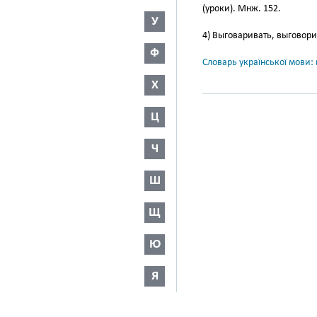
(уроки). Мнж. 152.
У
4) Выговаривать, выговори
Ф
Словарь української мови: в
Х
Ц
Ч
Ш
Щ
Ю
Я