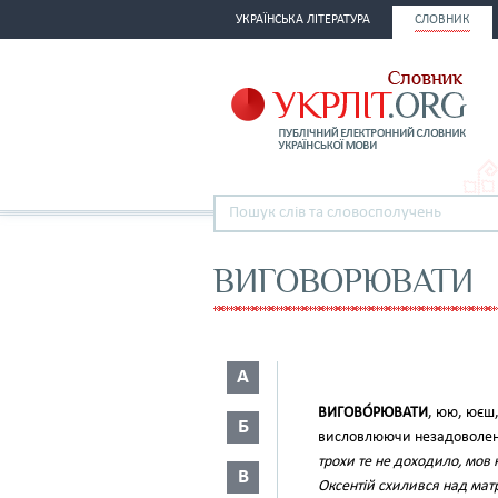
УКРАЇНСЬКА ЛІТЕРАТУРА
СЛОВНИК
ВИГОВОРЮВАТИ
А
ВИГОВО́РЮВАТИ
, юю, юєш
Б
висловлюючи незадоволення
трохи те не доходило, мов 
В
Оксентій схилився над мат