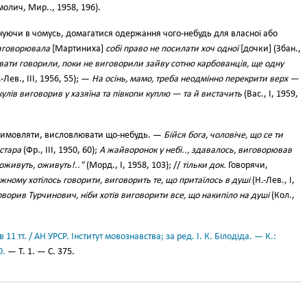
молич, Мир.., 1958, 196).
уючи в чомусь, домагатися одержання чого-небудь для власної або
иговорювала
[Мартиниха]
собі право не посилати хоч одної
[дочки] (Збан.,
вати говорили, поки не виговорили зайву сотню карбованців, ще одну
-Лев., III, 1956, 55); —
На осінь, мамо, треба неодмінно перекрити верх —
кулів виговорив у хазяїна та півкопи куплю — та й вистачить
(Вас., I, 1959,
вимовляти, висловлювати що-небудь. —
Бійся бога, чоловіче, що се ти
стара
(Фр., III, 1950, 60);
А жайворонок у небі.., здавалось, виговорював
оживуть, оживуть!.."
(Морд., I, 1958, 103); //
тільки док.
Говорячи,
жному хотілось говорити, виговорить те, що притаїлось в душі
(Н.-Лев., I,
 говорив Турчинович, ніби хотів виговорити все, що накипіло на душі
(Кол.,
11 тт. / АН УРСР. Інститут мовознавства; за ред. І. К. Білодіда. — К.:
0.
— Т. 1. — С. 375.