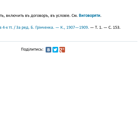
ть, включить въ договоръ, въ условіе. См.
Виговоряти
.
 4-х тт. / За ред. Б. Грінченка. — К., 1907—1909.
— Т. 1. — С. 153.
Поділитись: