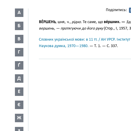
Поділитись:
А
ВЕ́РШЕНЬ
, шня,
ч., рідко.
Те саме, що
ве́ршник. —
Зд
Б
вершень, — протягуючи до його руку
(Стор., І, 1957, 
В
Словник української мови: в 11 тт. / АН УРСР. Інститут
Наукова думка, 1970—1980.
— Т. 1. — С. 337.
Г
Ґ
Д
Е
Є
Ж