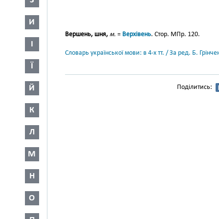
З
И
Вершень, шня,
м.
=
Верхівень
. Стор. МПр. 120.
І
Словарь української мови: в 4-х тт. / За ред. Б. Грін
Ї
Й
Поділитись:
К
Л
М
Н
О