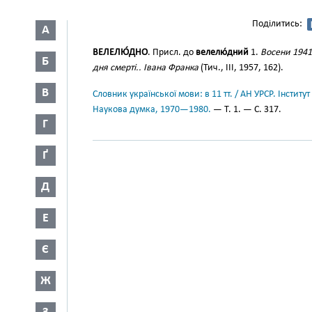
Поділитись:
А
ВЕЛЕЛЮ́ДНО
. Присл. до
велелю́дний
1.
Восени 1941
Б
дня смерті.. Івана Франка
(Тич., III, 1957, 162).
В
Словник української мови: в 11 тт. / АН УРСР. Інститут
Наукова думка, 1970—1980.
— Т. 1. — С. 317.
Г
Ґ
Д
Е
Є
Ж