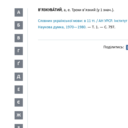
В’ЯЗКУВА́ТИЙ
, а, е. Трохи в’язкий (у 1 знач.).
А
Словник української мови: в 11 тт. / АН УРСР. Інститут
Б
Наукова думка, 1970—1980.
— Т. 1. — С. 797.
В
Поділитись:
Г
Ґ
Д
Е
Є
Ж