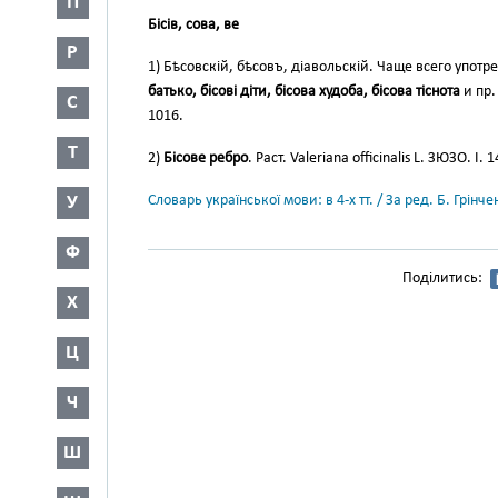
П
Бісів, сова, ве
Р
1) Бѣсовскій, бѣсовъ, діавольскій. Чаще всего упот
батько, бісові діти, бісова худоба, бісова тіснота
и пр
С
1016.
Т
2)
Бісове ребро
. Раст. Valeriana officinalis L. ЗЮЗО. І. 1
У
Словарь української мови: в 4-х тт. / За ред. Б. Грін
Ф
Поділитись:
Х
Ц
Ч
Ш