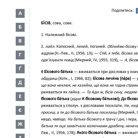
Поділитись:
А
БІ́СІВ
, сова, сове.
Б
1. Належний бісові.
В
2.
лайл.
Капосний, лихий, поганий.
Облиймо бісову 
відром
(Н.-Лев., II, 1956, 13); —
Стій, я тебе, бісова 
Г
одв’язувати повід
(Мирний, IV, 1955, 319); —
А, бісо
Ґ
◊ Бі́сового ба́тька
— вживається при дієсловах у зна
обдуриш
(Хотк., І, 1966, 82);
Бі́сова личи́на (па́ра)
— у
Д
що вона нехлюя, не хазяйка, що вона не годна страви
уживається як лайка. —
Та йди ж, бісів сину, людям
Е
бі́сового ба́тька
(
рідко
К бі́совому ба́тькові); До бі́сово
уживається у сполуч. з дієсловами посилати, іти, кидати 
Є
просиш, а ти до бісового батька посилаєш
(Мирний, II
нащо, навіщо.
На батька бісового я трачу І дні, і пера, 
Ж
батька ти оце заквітчала колючками драбину, неначе
Лев., II, 1956, 178);
Яко́го бі́сового ба́тька
— вживаєтьс