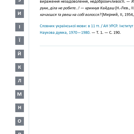
З
вираження незадоволення, недоброзичливості. —
Я
руки, діла не робите..! — крикнув Кайдаш
(Н.-Лев., I
И
качаєшся та рвеш на собі волосся?
(Мирний, II, 1954,
Словник української мови: в 11 тт. / АН УРСР. Інститут
І
Наукова думка, 1970—1980.
— Т. 1. — С. 190.
Ї
Й
К
Л
М
Н
О