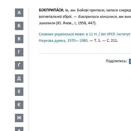
БОЄПРИПА́СИ
, ів,
мн.
Бойові припаси; запаси снаряді
А
вогнепальної зброї. —
Боєприпаси кінчалися, ми вико
захопили
(Ю. Янов., I, 1958, 447).
Б
Словник української мови: в 11 тт. / АН УРСР. Інститут
В
Наукова думка, 1970—1980.
— Т. 1. — С. 211.
Г
Поділитись:
Ґ
Д
Е
Є
Ж