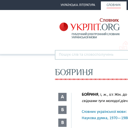
УКРАЇНСЬКА ЛІТЕРАТУРА
СЛОВНИК
БОЯРИНЯ
БОЯ́РИНЯ
, і,
ж., іст.
Жін. до
А
свідками туги молодої дів
Б
Словник української мови: в 
Наукова думка, 1970—198
В