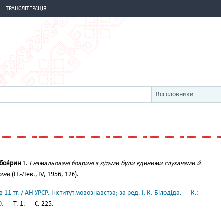
ТРАНСЛІТЕРАЦІЯ
Всі словники
боя́рин
1.
І намальовані боярині з дітьми були єдиними слухачами й
чини
(Н.-Лев., IV, 1956, 126).
11 тт. / АН УРСР. Інститут мовознавства; за ред. І. К. Білодіда. — К.:
0.
— Т. 1. — С. 225.