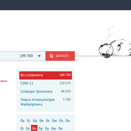
199 760
ШУКАТИ
Всі словники
199 760
СУМ-11
129 375
Словарь Грінченка
66 605
Знаки етнокультури
3 780
Жайворонка
ба
бг
бд
бе
бє
бж
бз
би
бі
бл
бо
бр
бу
бю
бя