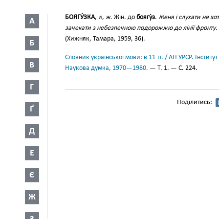
БОЯГУ́ЗКА
, и,
ж.
Жін. до
боягу́з
.
Женя і слухати не хо
А
зачекати з небезпечною подорожжю до лінії фронту. 
(Хижняк, Тамара, 1959, 36).
Б
Словник української мови: в 11 тт. / АН УРСР. Інститут
В
Наукова думка, 1970—1980.
— Т. 1. — С. 224.
Г
Поділитись:
Ґ
Д
Е
Є
Ж