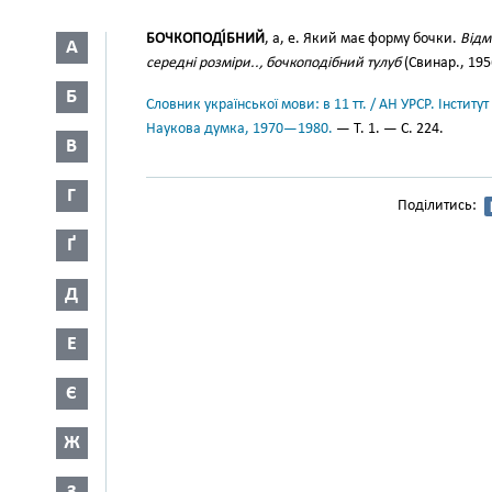
БОЧКОПОДІ́БНИЙ
, а, е. Який має форму бочки.
Відм
А
середні розміри.., бочкоподібний тулуб
(Свинар., 1956
Б
Словник української мови: в 11 тт. / АН УРСР. Інститут
Наукова думка, 1970—1980.
— Т. 1. — С. 224.
В
Г
Поділитись:
Ґ
Д
Е
Є
Ж