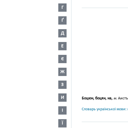
Г
Ґ
Д
Е
Є
Ж
З
И
Боцюн, боцян, на,
м.
Аистъ,
Словарь української мови: в
І
Ї