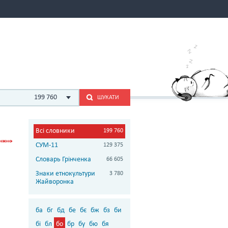
199 760
ШУКАТИ
Всі словники
199 760
СУМ-11
129 375
Словарь Грінченка
66 605
Знаки етнокультури
3 780
Жайворонка
ба
бг
бд
бе
бє
бж
бз
би
бі
бл
бо
бр
бу
бю
бя