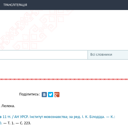
ТРАНСЛІТЕРАЦІЯ
Всі словники
Поділитись:
.
Лелека.
11 тт. / АН УРСР. Інститут мовознавства; за ред. І. К. Білодіда. — К.:
0.
— Т. 1. — С. 223.