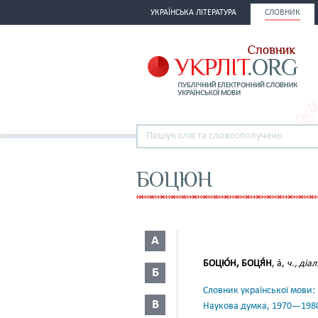
УКРАЇНСЬКА ЛІТЕРАТУРА
СЛОВНИК
БОЦЮН
А
БОЦЮ́Н, БОЦЯ́Н
, а́,
ч., діал
Б
Словник української мови: в 
В
Наукова думка, 1970—198