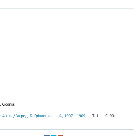
 Ciconia.
 4-х тт. / За ред. Б. Грінченка. — К., 1907—1909.
— Т. 1. — С. 90.