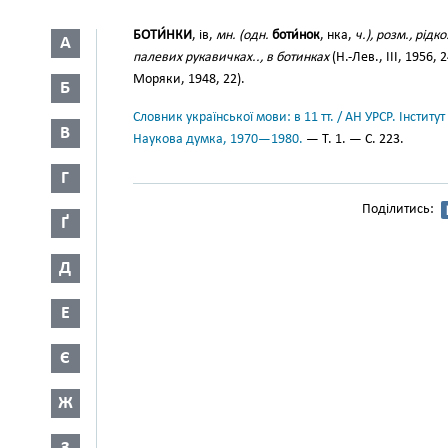
БОТИ́НКИ
, ів,
мн. (одн.
боти́нок
, нка,
ч.), розм., рідко
А
палевих рукавичках.., в ботинках
(Н.-Лев., III, 1956, 
Моряки, 1948, 22).
Б
Словник української мови: в 11 тт. / АН УРСР. Інститут
В
Наукова думка, 1970—1980.
— Т. 1. — С. 223.
Г
Поділитись:
Ґ
Д
Е
Є
Ж