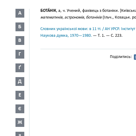
БОТА́НІК
, а,
ч.
Учений, фахівець з ботаніки. [Київсь
А
математиків, астрономів, ботаніків
(Ільч., Козацьк. ро
Б
Словник української мови: в 11 тт. / АН УРСР. Інститут
Наукова думка, 1970—1980.
— Т. 1. — С. 223.
В
Г
Поділитись:
Ґ
Д
Е
Є
Ж