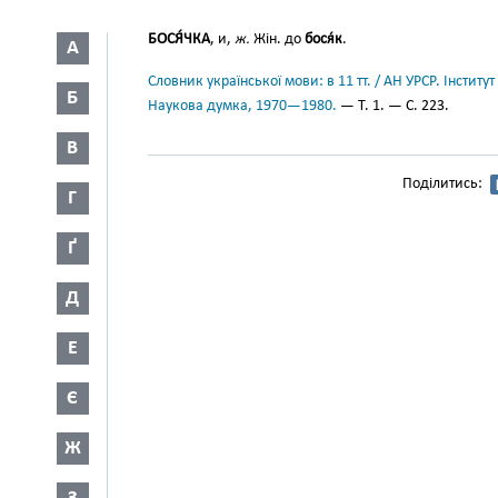
БОСЯ́ЧКА
, и,
ж.
Жін. до
бося́к
.
А
Словник української мови: в 11 тт. / АН УРСР. Інститут
Б
Наукова думка, 1970—1980.
— Т. 1. — С. 223.
В
Поділитись:
Г
Ґ
Д
Е
Є
Ж