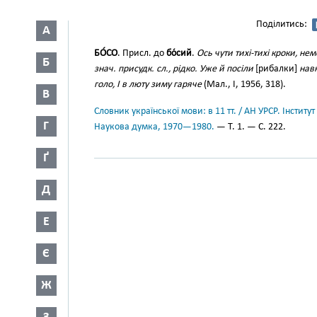
Поділитись:
А
БО́СО
. Присл. до
бо́сий
.
Ось чути тихі-тихі кроки, нем
Б
знач. присудк. сл., рідко. Уже й посіли
[рибалки]
навк
голо, І в люту зиму гаряче
(Мал., І, 1956, 318).
В
Словник української мови: в 11 тт. / АН УРСР. Інститут
Г
Наукова думка, 1970—1980.
— Т. 1. — С. 222.
Ґ
Д
Е
Є
Ж