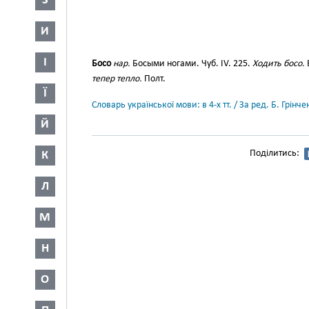
З
И
І
Босо
нар.
Босыми ногами. Чуб. IV. 225.
Ходить босо.
Е
тепер тепло.
Полт.
Ї
Словарь української мови: в 4-х тт. / За ред. Б. Грін
Й
Поділитись:
К
Л
М
Н
О