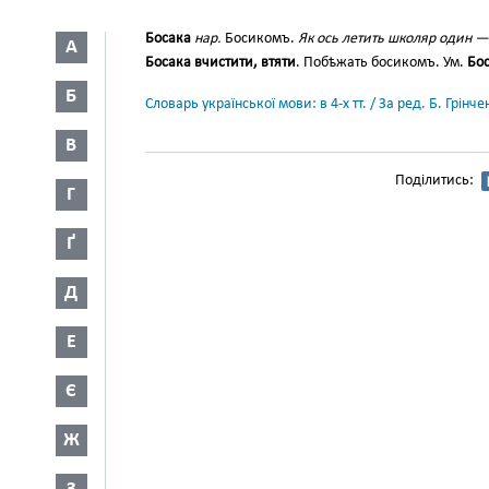
Босака
нар.
Босикомъ.
Як ось летить школяр один —
А
Босака вчистити, втяти
. Побѣжать босикомъ. Ум.
Бо
Б
Словарь української мови: в 4-х тт. / За ред. Б. Грін
В
Поділитись:
Г
Ґ
Д
Е
Є
Ж