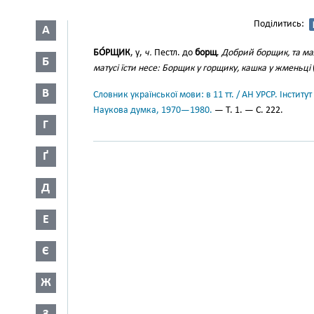
Поділитись:
А
БО́РЩИК
, у,
ч.
Пестл. до
борщ
.
Добрий борщик, та м
Б
матусі їсти несе: Борщик у горщику, кашка у жменьці
В
Словник української мови: в 11 тт. / АН УРСР. Інститут
Наукова думка, 1970—1980.
— Т. 1. — С. 222.
Г
Ґ
Д
Е
Є
Ж