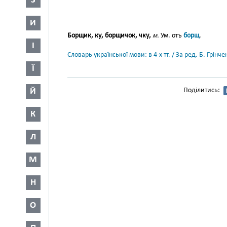
З
И
Борщик, ку, борщичок, чку,
м.
Ум. отъ
борщ
.
І
Словарь української мови: в 4-х тт. / За ред. Б. Грін
Ї
Й
Поділитись:
К
Л
М
Н
О