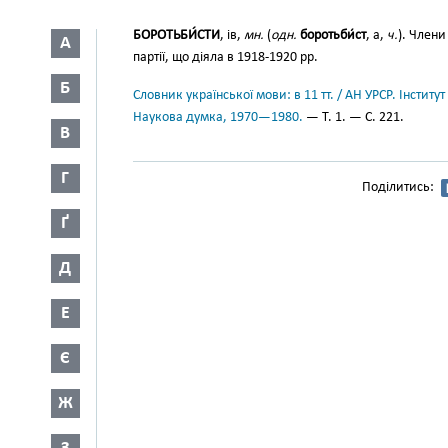
БОРОТЬБИ́СТИ
, ів,
мн.
(
одн.
боротьби́ст
, а,
ч.
). Члени
А
партії, що діяла в 1918-1920 рр.
Б
Словник української мови: в 11 тт. / АН УРСР. Інститут
Наукова думка, 1970—1980.
— Т. 1. — С. 221.
В
Г
Поділитись:
Ґ
Д
Е
Є
Ж