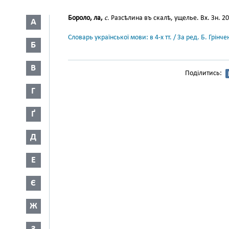
Бороло, ла,
с.
Разсѣлина въ скалѣ, ущелье. Вх. Зн. 20
А
Словарь української мови: в 4-х тт. / За ред. Б. Грін
Б
В
Поділитись:
Г
Ґ
Д
Е
Є
Ж