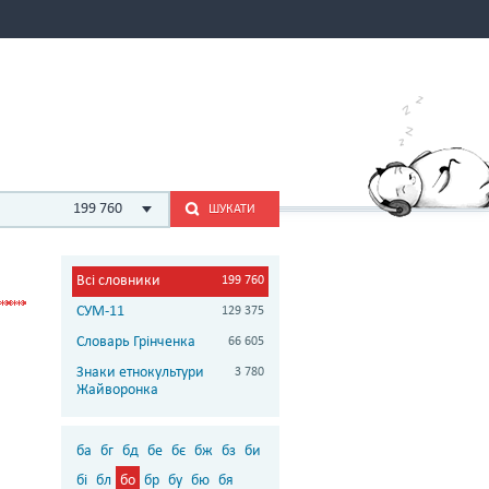
199 760
ШУКАТИ
Всі словники
199 760
СУМ-11
129 375
Словарь Грінченка
66 605
Знаки етнокультури
3 780
Жайворонка
ба
бг
бд
бе
бє
бж
бз
би
бі
бл
бо
бр
бу
бю
бя