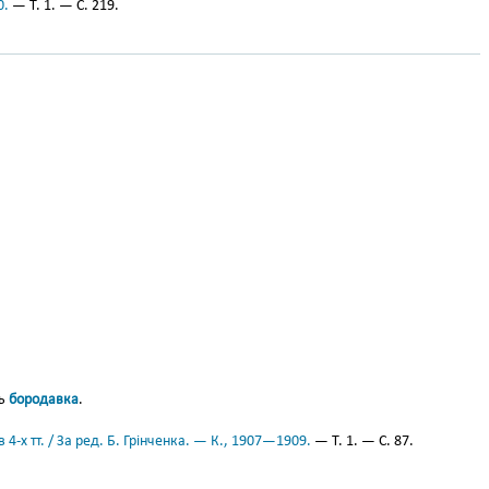
0.
— Т. 1. — С. 219.
тъ
бородавка
.
 4-х тт. / За ред. Б. Грінченка. — К., 1907—1909.
— Т. 1. — С. 87.