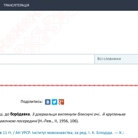
ТРАНСЛІТЕРАЦІЯ
Всі словники
Поділитись:
ш. до
боро́давка
.
З дзеркальця виглянули блискучі очі.. й кругленьке
давочкою посередині
(Н.-Лев., II, 1956, 106).
11 тт. / АН УРСР. Інститут мовознавства; за ред. І. К. Білодіда. — К.: