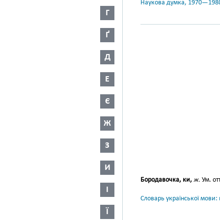
Наукова думка, 1970—198
Г
Ґ
Д
Е
Є
Ж
З
И
Бородавочка, ки,
ж.
Ум. о
І
Словарь української мови: в
Ї