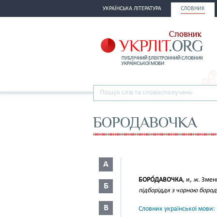
УКРАЇНСЬКА ЛІТЕРАТУРА
СЛОВНИК
БОРОДАВОЧКА
А
БОРО́ДАВОЧКА
, и,
ж.
Змен
Б
підборіддя з чорною боро
В
Словник української мови: в 