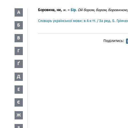
Боровина, ни,
ж.
=
Бір
.
Ой бором, бором, боровиною,
А
Словарь української мови: в 4-х тт. / За ред. Б. Грін
Б
В
Поділитись:
Г
Ґ
Д
Е
Є
Ж