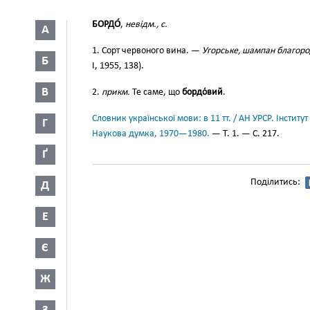
БОРДО́
,
невідм., с.
А
1. Сорт червоного вина. —
Угорське, шампан благоро
Б
І, 1955, 138).
В
2.
прикм.
Те саме, що
бордо́вий
.
Словник української мови: в 11 тт. / АН УРСР. Інститут
Г
Наукова думка, 1970—1980.
— Т. 1. — С. 217.
Ґ
Поділитись:
Д
Е
Є
Ж