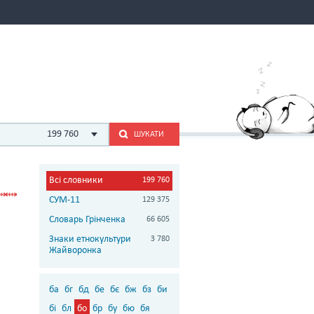
199 760
ШУКАТИ
Всі словники
199 760
СУМ-11
129 375
Словарь Грінченка
66 605
Знаки етнокультури
3 780
Жайворонка
ба
бг
бд
бе
бє
бж
бз
би
бі
бл
бо
бр
бу
бю
бя