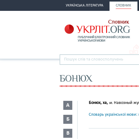
УКРАЇНСЬКА ЛІТЕРАТУРА
СЛОВНИК
БОНЮХ
Бонюх, ха,
м.
Навозный жук
А
Словарь української мови: в
Б
В