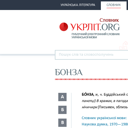
УКРАЇНСЬКА ЛІТЕРАТУРА
СЛОВНИК
БОНЗА
БО́НЗА
, и,
ч.
Буддійський св
А
панотці) В храмах, в пагод
нічичирк
(Письмен, зблизьк
Б
Словник української мови: в 
В
Наукова думка, 1970—198