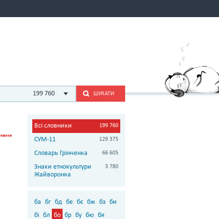
199 760
ШУКАТИ
Всі словники
199 760
СУМ-11
129 375
Словарь Грінченка
66 605
Знаки етнокультури
3 780
Жайворонка
ба
бг
бд
бе
бє
бж
бз
би
бі
бл
бо
бр
бу
бю
бя