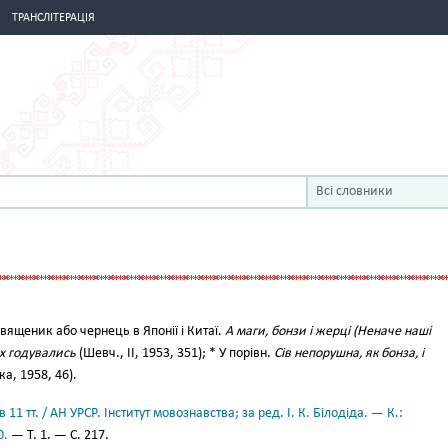
ТРАНСЛІТЕРАЦІЯ
Всі словники
ященик або чернець в Японії і Китаї.
А маги, бонзи і жерці (Неначе наші
ах годувались
(Шевч., II, 1953, 351); * У порівн.
Сів непорушна, як бонза, і
а, 1958, 46).
11 тт. / АН УРСР. Інститут мовознавства; за ред. І. К. Білодіда. — К.:
0.
— Т. 1. — С. 217.