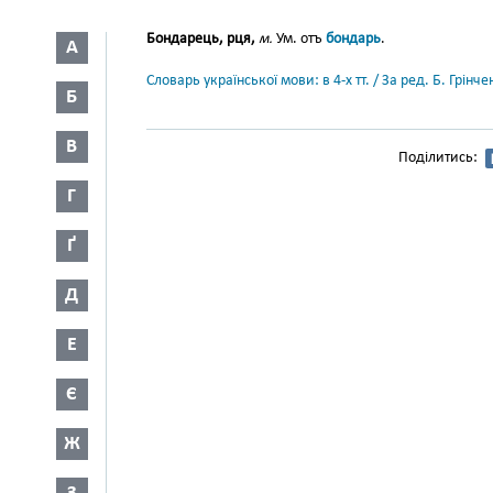
Бондарець, рця,
м.
Ум. отъ
бондарь
.
А
Словарь української мови: в 4-х тт. / За ред. Б. Грін
Б
В
Поділитись:
Г
Ґ
Д
Е
Є
Ж