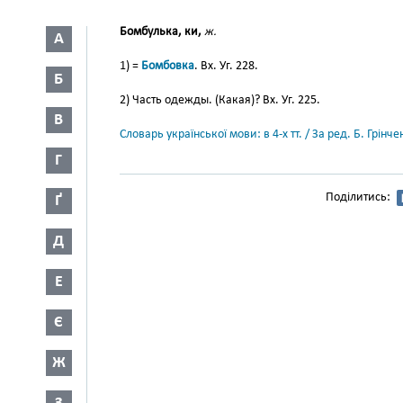
Бомбулька, ки,
ж.
А
1) =
Бомбовка
. Вх. Уг. 228.
Б
2) Часть одежды. (Какая)? Вх. Уг. 225.
В
Словарь української мови: в 4-х тт. / За ред. Б. Грін
Г
Поділитись:
Ґ
Д
Е
Є
Ж