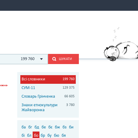
199 760
ШУКАТИ
Всі словники
199 760
СУМ-11
129 375
Словарь Грінченка
66 605
Знаки етнокультури
3 780
Жайворонка
ба
бг
бд
бе
бє
бж
бз
би
бі
бл
бо
бр
бу
бю
бя