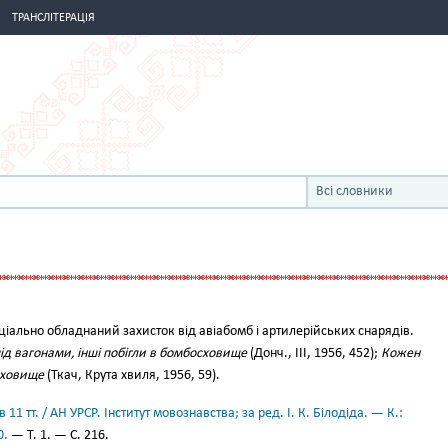
ТРАНСЛІТЕРАЦІЯ
Всі словники
іально обладнаний захисток від авіабомб і артилерійських снарядів.
під вагонами, інші побігли в бомбосховище
(Донч., III, 1956, 452);
Кожен
сховище
(Ткач, Крута хвиля, 1956, 59).
11 тт. / АН УРСР. Інститут мовознавства; за ред. І. К. Білодіда. — К.:
0.
— Т. 1. — С. 216.