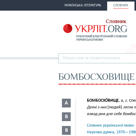
УКРАЇНСЬКА ЛІТЕРАТУРА
СЛОВНИК
БОМБОСХОВИЩЕ
БОМБОСХО́ВИЩЕ
, а,
с.
Спец
А
Деякі з них
[людей]
лягли 
взвод рив для себе бомбо
Б
Словник української мови: в 
В
Наукова думка, 1970—198