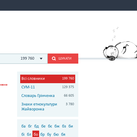
199 760
ШУКАТИ
Всі словники
199 760
СУМ-11
129 375
Словарь Грінченка
66 605
Знаки етнокультури
3 780
Жайворонка
ба
бг
бд
бе
бє
бж
бз
би
бі
бл
бо
бр
бу
бю
бя