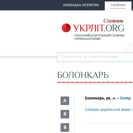
УКРАЇНСЬКА ЛІТЕРАТУРА
СЛОВНИК
БОЛОНКАРЬ
Болонкарь, ря,
м.
=
Скляр
.
А
Словарь української мови: в
Б
В