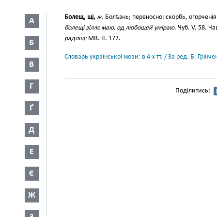
Болещ, щі,
ж.
Болѣзнь; переносно: скорбь, огорченія
А
болещі зіллє маю, од любощей уміраю.
Чуб. V. 58. Ч
радощі:
МВ. ІІ. 172.
Б
Словарь української мови: в 4-х тт. / За ред. Б. Грін
В
Г
Поділитись:
Ґ
Д
Е
Є
Ж