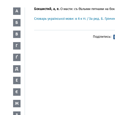
Бокшистий, а, е.
О масти: съ бѣлыми пятнами на бок
А
Словарь української мови: в 4-х тт. / За ред. Б. Грін
Б
В
Поділитись:
Г
Ґ
Д
Е
Є
Ж