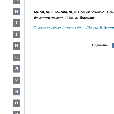
З
И
Боклаг, га,
м.
Боклага, ги
,
ж.
Плоскій боченокъ. Ном.
боклагами до криниці.
Кв. Ум.
Боклажок
.
І
Словарь української мови: в 4-х тт. / За ред. Б. Грін
Ї
Й
Поділитись:
К
Л
М
Н
О