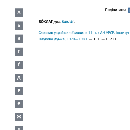
Поділитись:
А
БО́КЛАГ
див.
бакла́г
.
Б
Словник української мови: в 11 тт. / АН УРСР. Інститут
В
Наукова думка, 1970—1980.
— Т. 1. — С. 213.
Г
Ґ
Д
Е
Є
Ж