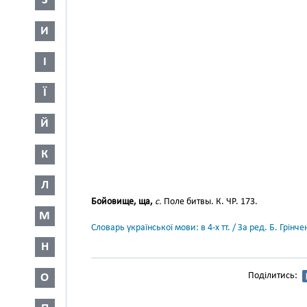
З
И
І
Ї
Й
К
Л
Бойовище, ща,
с.
Поле битвы. К. ЧР. 173.
М
Словарь української мови: в 4-х тт. / За ред. Б. Грін
Н
Поділитись:
О