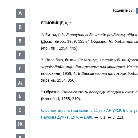
Поділитись:
А
БОЙОВИ́ЩЕ
, а,
с.
Б
1. Битва, бій.
Я почував себе зовсім розбитим, ніби я
В
(Досв., Вибр., 1959, 155); * Образно.
На бойовище сві
(Фр., XIII, 1954, 445).
Г
2. Поле бою, битви.
Як загинув, як поліг у битві Хрис
чорнім бойовищі.. Рицарського тіла молодого. Не знай
Ґ
небосхили, 1959, 45);
Окремі козаки ще гасали бойо
Україна, 1954, 356);
Д
* Образно.
Тихович стоїть посередині садка й оком 
Е
(Коцюб., І, 1955, 210).
Є
Словник української мови: в 11 тт. / АН УРСР. Інститут
Наукова думка, 1970—1980.
— Т. 1. — С. 213.
Ж