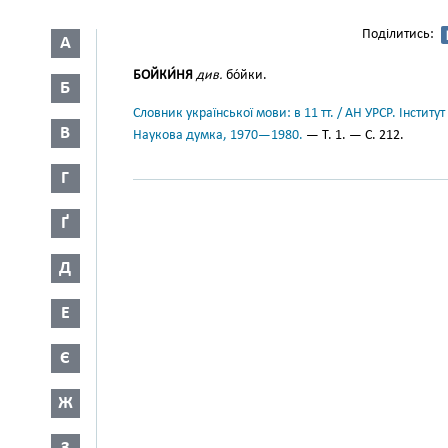
Поділитись:
А
БОЙКИ́НЯ
див.
бо́йки.
Б
Словник української мови: в 11 тт. / АН УРСР. Інститут
В
Наукова думка, 1970—1980.
— Т. 1. — С. 212.
Г
Ґ
Д
Е
Є
Ж