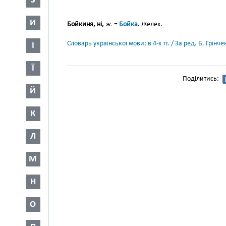
З
И
Бойкиня, ні,
ж.
=
Бойка
. Желех.
Словарь української мови: в 4-х тт. / За ред. Б. Грін
І
Ї
Поділитись:
Й
К
Л
М
Н
О