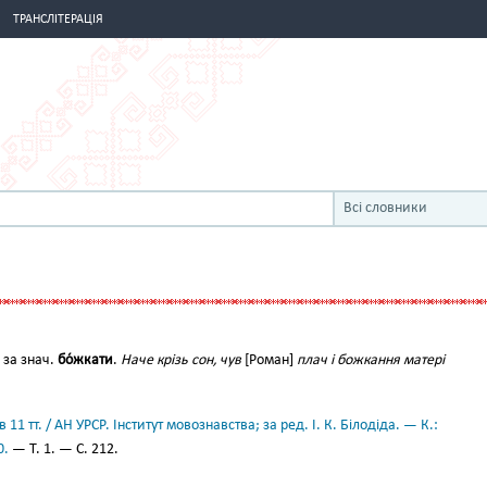
ТРАНСЛІТЕРАЦІЯ
Всі словники
 за знач.
бо́жкати
.
Наче крізь сон, чув
[Роман]
плач і божкання матері
11 тт. / АН УРСР. Інститут мовознавства; за ред. І. К. Білодіда. — К.:
0.
— Т. 1. — С. 212.