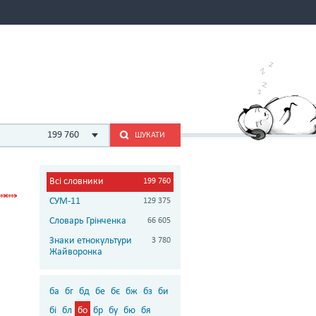
199 760
ШУКАТИ
Всі словники
199 760
СУМ-11
129 375
Словарь Грінченка
66 605
Знаки етнокультури
3 780
Жайворонка
ба
бг
бд
бе
бє
бж
бз
би
бі
бл
бо
бр
бу
бю
бя