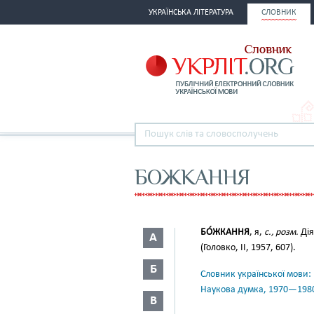
УКРАЇНСЬКА ЛІТЕРАТУРА
СЛОВНИК
БОЖКАННЯ
БО́ЖКАННЯ
, я,
с., розм.
Дія
А
(Головко, II, 1957, 607).
Б
Словник української мови: в 
Наукова думка, 1970—198
В