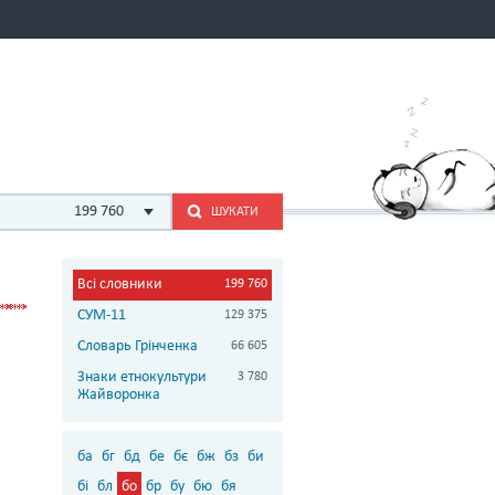
199 760
ШУКАТИ
Всі словники
199 760
СУМ-11
129 375
Словарь Грінченка
66 605
Знаки етнокультури
3 780
Жайворонка
ба
бг
бд
бе
бє
бж
бз
би
бі
бл
бо
бр
бу
бю
бя