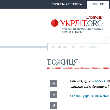
УКРАЇНСЬКА ЛІТЕРАТУРА
СЛОВНИК
БОЖИЦЯ
Божиця, ці,
ж.
=
Богиня
. 
А
одудиця стала божицею.
Р
Б
Словарь української мови: в
В