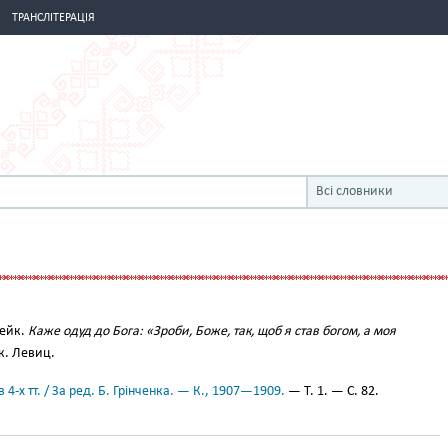
ТРАНСЛІТЕРАЦІЯ
Всі словники
Шейк.
Каже одуд до Бога: «Зроби, Боже, так, щоб я став богом, а моя
к. Левиц.
 4-х тт. / За ред. Б. Грінченка. — К., 1907—1909.
— Т. 1. — С. 82.