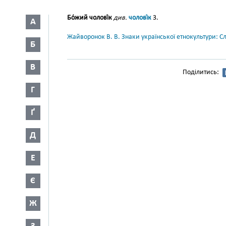
Бо́жий чолові́к
див.
чолові́к
3.
А
Жайворонок В. В. Знаки української етнокультури: С
Б
В
Поділитись:
Г
Ґ
Д
Е
Є
Ж