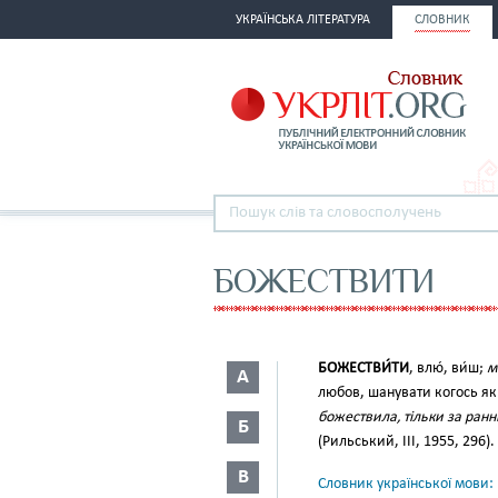
УКРАЇНСЬКА ЛІТЕРАТУРА
СЛОВНИК
БОЖЕСТВИТИ
БОЖЕСТВИ́ТИ
, влю́, ви́ш;
м
А
любов, шанувати когось як
божествила, тільки за ранн
Б
(Рильський, III, 1955, 296).
В
Словник української мови: в 