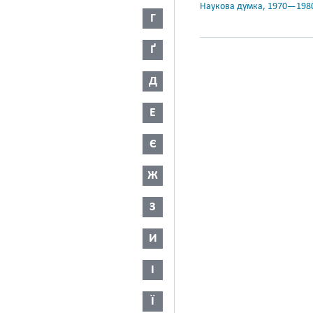
Наукова думка, 1970—198
Г
Ґ
Д
Е
Є
Ж
З
И
І
Ї