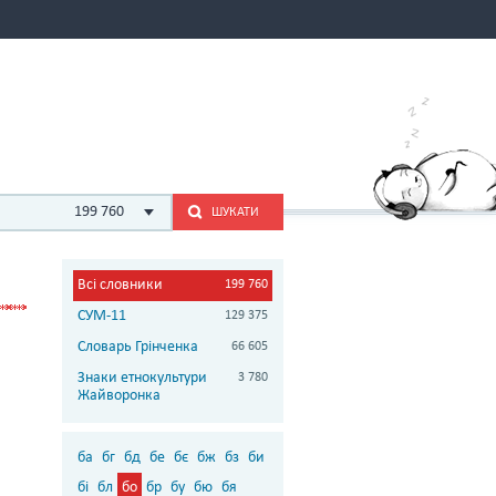
199 760
ШУКАТИ
Всі словники
199 760
СУМ-11
129 375
Словарь Грінченка
66 605
Знаки етнокультури
3 780
Жайворонка
ба
бг
бд
бе
бє
бж
бз
би
бі
бл
бо
бр
бу
бю
бя