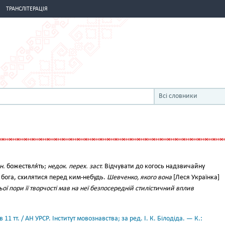
ТРАНСЛІТЕРАЦІЯ
Всі словники
н.
божествля́ть;
недок. перех. заст.
Відчувати до когось надзвичайну
 бога, схилятися перед ким-небудь.
Шевченко, якого вона
[Леся Українка]
ьої пори її творчості мав на неї безпосередній стилістичний вплив
11 тт. / АН УРСР. Інститут мовознавства; за ред. І. К. Білодіда. — К.: