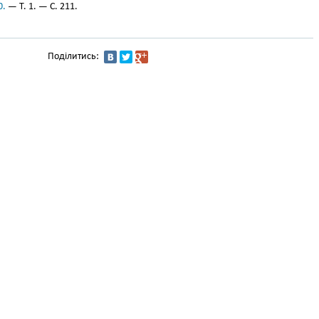
0.
— Т. 1. — С. 211.
Поділитись: